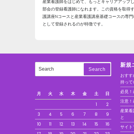
産業看護師をはじめて、もっとキャリアアップ
部会の登録看護師になれます。この資格を取得
護講座Nコースと産業看護講座基礎コースの専
として登録されるのが特徴です。
新規
Search
Search
for:
おすす
持って
必見！
月
火
水
木
金
土
日
注意！
1
2
産業看
3
4
5
6
7
8
9
と
10
11
12
13
14
15
16
サイト