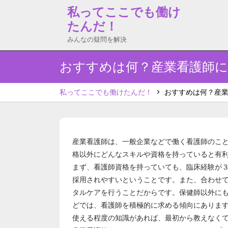
Skip
私ってここでも働け
to
たんだ！
content
みんなの疑問を解決
おすすめは何？産業看護師
私ってここでも働けたんだ！
>
おすすめは何？産
産業看護師は、一般企業などで働く看護師のこ
格以外にどんなスキルや資格を持っていると有
まず、看護師資格を持っていても、臨床経験が
採用されやすいということです。また、合わせ
タルケアを行うことだからです。保健師以外に
どでは、看護師を積極的に求める傾向にありま
使える程度の知識があれば、最初から教えなく